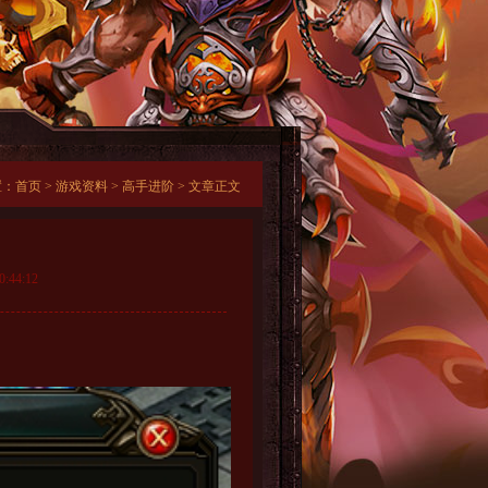
置：
首页
>
游戏资料
>
高手进阶
> 文章正文
44:12