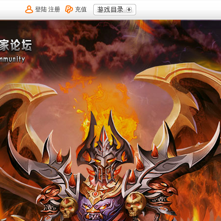
登陆
/
注册
充值